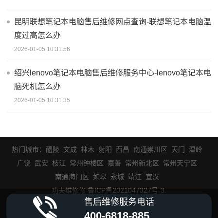
昆明联想笔记本电脑售后维修网点查询-联想笔记本电脑温
度过高怎么办
2026-01-05 10:31:56
绍兴lenovo笔记本电脑售后维修服务中心-lenovo笔记本电
脑死机怎么办
2026-01-05 10:31:35
热门城市：
醴陵
文成
神木
射阳
西昌
南通崇川区
天门
温岭
广饶
武安
枝江
常州钟楼区
嘉善
常州新北区
常州天宁区
南通海门区
如皋
永城
靖江
宜汉
功夫维修修 鲁ICP备2021047327号-3
.
售后维修服务电话
400-6818-885